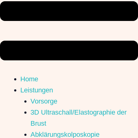
Home
Leistungen
Vorsorge
3D Ultraschall/Elastographie der
Brust
Abklärungskolposkopie