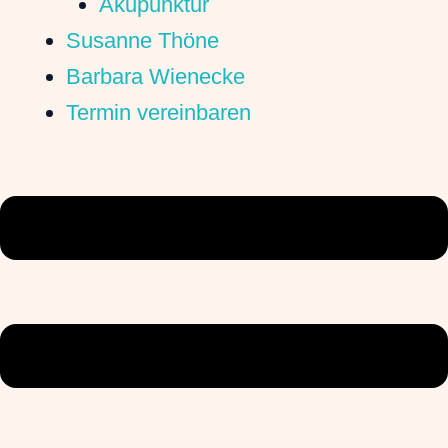
Akupunktur
Susanne Thöne
Barbara Wienecke
Termin vereinbaren