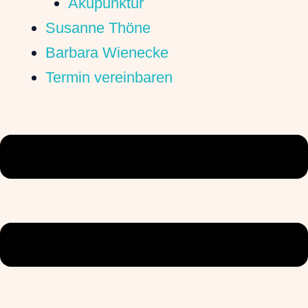
Akupunktur
Susanne Thöne
Barbara Wienecke
Termin vereinbaren