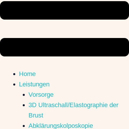
Home
Leistungen
Vorsorge
3D Ultraschall/Elastographie der
Brust
Abklärungskolposkopie